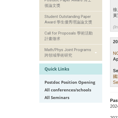
Postdoc Paper Award 博士
後論文獎
徐晨
黃冠
Student Outstanding Paper
Award 學生優秀理論論文獎
(I
Call for Proposals 學術活動
計畫徵求
20
Math/Phys Joint Programs
NC
跨領域學術研究
Ap
Quick Links
Se
國
Postdoc Position Opening
Se
All conferences/schools
All Seminars
Pas
202
202