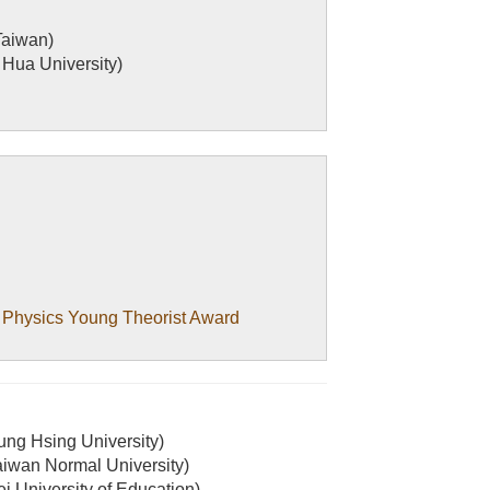
aiwan)
a University)
Young Theorist Award
 Hsing University)
n Normal University)
niversity of Education
)