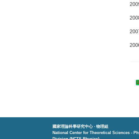
20
李
20
蔣
20
鄭
20
王
國家理論科學研究中心 ‧ 物理組
National Center for Theoretical Sciences - P
Division (NCTS Physics)