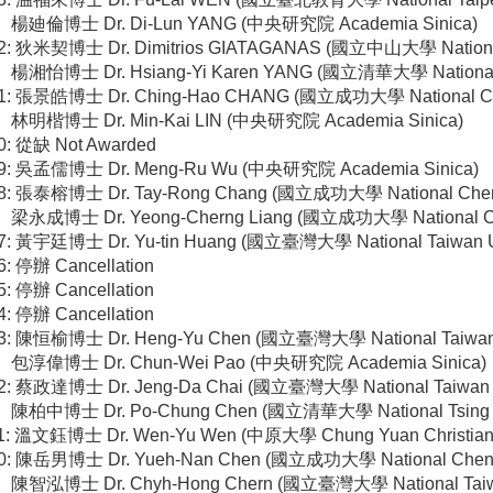
楊廸倫博士
Dr. Di-Lun YANG (
中央研究院 Academia Sinica
)
2:
狄米契博士
Dr. Dimitrios GIATAGANAS (
國立中山大學
Nation
楊湘怡博士
Dr. Hsiang-Yi Karen YANG (
國立清華大學
Nationa
1:
張景皓博士
Dr. Ching-Hao CHANG
(國立成功大學
National 
林明楷博士
Dr. Min-Kai LIN
(中央研究院
Academia Sinica
)
20: 從缺
Not Awarded
19: 吳孟儒博士
Dr. Meng-Ru Wu
(
中央研究院
Academia Sinica
)
18: 張泰榕博士
Dr. Tay-Rong Chang
(
國立成功大學
National Che
永成博士
Dr. Yeong-Cherng Liang
(
國立成功大學
National 
17: 黃宇廷博士
Dr. Yu-tin Huang
(
國立臺灣大學
National Taiwan 
16: 停辦
Cancellation
5:
停辦
Cancellation
4:
停辦
Cancellation
13: 陳恒榆博士
Dr. Heng-Yu Chen
(
國立臺灣大學
National Taiwan
淳偉博士
Dr. Chun-Wei Pao
(
中央研究院
Academia Sinica
)
12: 蔡政達博士
Dr. Jeng-Da Chai
(
國立臺灣大學
National Taiwan 
柏中博士
Dr. Po-Chung Chen
(
國立清華大學
National Tsing
11: 溫文鈺博士
Dr. Wen-Yu Wen
(
中原大學
Chung Yuan Christian
10: 陳岳男博士
Dr. Yueh-Nan Chen
(
國立成功大學
National Chen
陳智泓博士
Dr. Chyh-Hong Chern
(
國立臺灣大學
National Tai