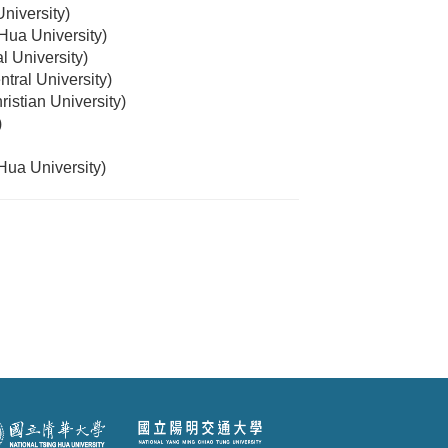
niversity
)
 Hua University
)
l University
)
ntral University
)
istian University
)
)
Hua University
)