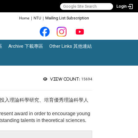
Login
:::
Home
|
NTU
|
Mailing List Subscription
區
Archive 下載專區
Other Links 其他連結
View count:
15694
者投入理論科學研究、培育優秀理論科學人
resent award in order to encourage young
standing talents in theoretical sciences.