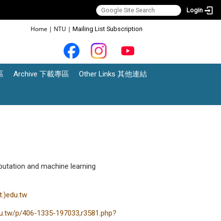
Login
:::
Home
|
NTU
|
Mailing List Subscription
區
Archive 下載專區
Other Links 其他連結
tation and machine learning
.)edu.tw
edu.tw/p/406-1335-197033,r3581.php?