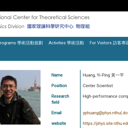
Programs 學術活動規劃
Activities 學術活動
For Visitors 訪客專
Name
Huang, Yi-Ping 黃一平
Position
Center Scientist
Research
High-performance compu
field
Email
yphuang@phys.nthu(.dot
website
https://phys.site.nthu.