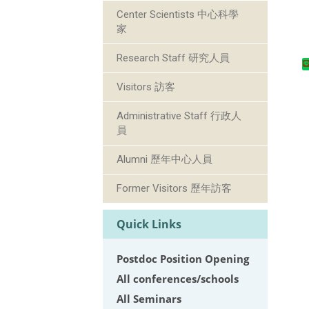
Center Scientists 中心科學
家
Research Staff 研究人員
Visitors 訪客
Administrative Staff 行政人
員
Alumni 歷年中心人員
Former Visitors 歷年訪客
Quick Links
Postdoc Position Opening
All conferences/schools
All Seminars