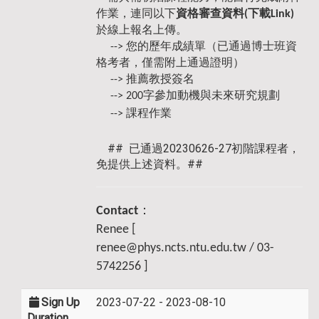
作業，連同以下
資格審查資料(
下載Link
)
於線上報名上傳。
-->
您的歷年成績單（已通過博士班資
格考者，僅需附上通過證明）
-->
推薦教授簽名
-->
200字參加動機與未來研究規劃
-->
課程作業
## 已通過20230626-27初階課程者，
免提供上述資料。##
Contact
：
Renee [
renee@phys.ncts.ntu.edu.tw / 03-
5742256 ]
Sign Up
2023-07-22 - 2023-08-10
Duration