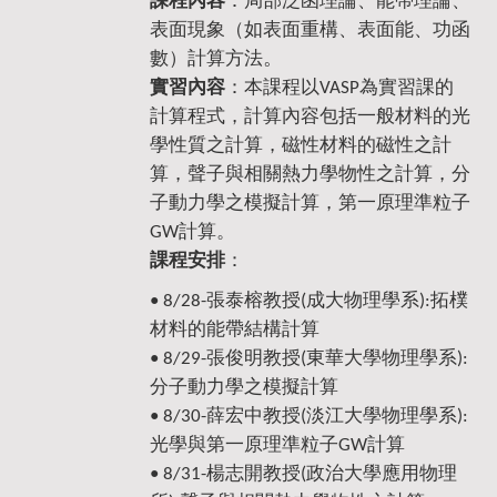
課程內容
：局部泛函理論、能帶理論、
表面現象（如表面重構、表面能、功函
。
數）計算方法
實習內容
：本課程以VASP為實習課的
計算程式，計算內容包括一般材料的光
學性質之計算，磁性材料的磁性之計
算，聲子與相關熱力學物性之計算，分
子動力學之模擬計算，第一原理準粒子
GW計算。
課程安排
：
• 8/28-張泰榕教授(成大物理學系):拓樸
材料的能帶結構計算
• 8/29-
張俊明
教授
(東華大學物理學系):
分子動力學之模擬計算
• 8/30-薛宏中
教授
(
淡江大學物理學系
):
光學與第一原理準粒子GW計算
•
8/31-楊志開
教授
(
政治大學應用物理