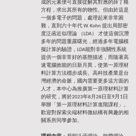
成的元素便可直接從解其對應的薛丁格
方程，求出其所有的物性。但由於這是
一個多電子的問題，處理起來非常困
難，直到六十年代 W. Kohn 提出局部密
度泛函近似理論 （LDA） 才使這個沉潛
多年的問題重露曙光，經過多年電腦模
擬計算的驗證，LDA能對非強關性系統
提供一個非常好的基態描述，而隨著高
速電腦效能的日新月異，使第一原理材
料計算方法穩步成長。高科技產業是台
灣經濟的命脈，國內需要更多這方面的
人才，本中心為推廣第一原理材料計算
9月1日
的研究，將於2023年8月28日至
舉辦「第一原理材料計算進階課程」。
歡迎對探索尖端材料微結構有興趣的相
關系所同學參加。