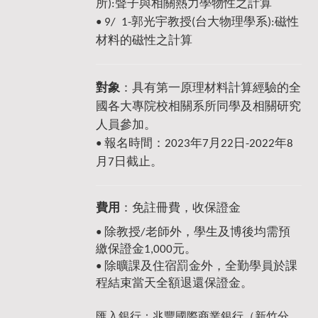
所
):聲子與相關熱力學物性之計算
• 9/ 1-郭光宇
教授
(台大物理學系):磁性
材料的磁性之計算
對象
：具有第一原理材料計算經驗的全
國各大專院校相關系所同學及相關研究
人員參加。
• 報名時間：2023年7月22日-2022年8
月7日截止。
費用
：免註冊費，收保證金
•
除教授/老師外，學生及博後均需預
繳保證金1,000元。
•
除曠課及住宿罰金外，全勤學員於課
程結束當天全額退還保證金。
匯入銀行：兆豐國際商業銀行（新竹分