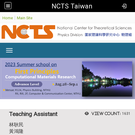
NCTS Taiwan
:
|
Home
Main Site
Toggle navigation
Teaching Assistant
View count:
1631
林耿民
黃鴻隆