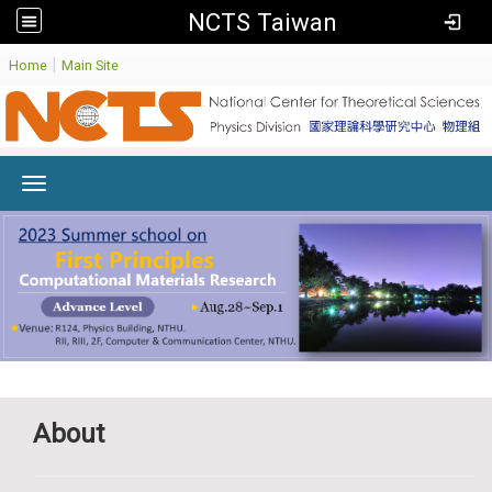
NCTS Taiwan
:
|
Home
Main Site
Toggle navigation
About