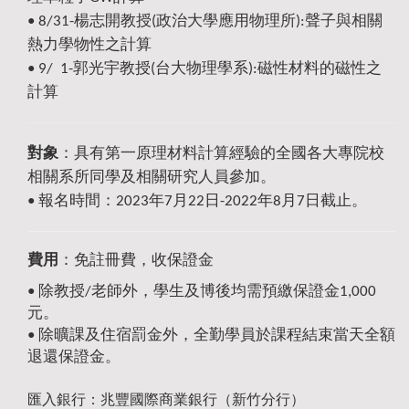
•
8/31-楊志開
教授
(
政治大學應用物理所
):聲子與相關
熱力學物性之計算
• 9/ 1-郭光宇
教授
(台大物理學系):磁性材料的磁性之
計算
對象
：具有第一原理材料計算經驗的全國各大專院校
相關系所同學及相關研究人員參加。
• 報名時間：2023年7月22日-2022年8月7日截止。
費用
：免註冊費，收保證金
•
除教授/老師外，學生及博後均需預繳保證金1,000
元。
•
除曠課及住宿罰金外，全勤學員於課程結束當天全額
退還保證金。
匯入銀行：兆豐國際商業銀行（新竹分行）