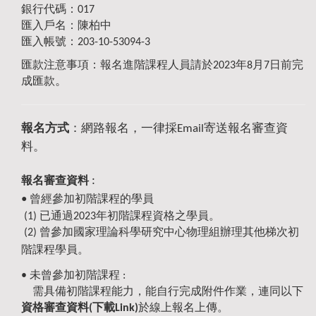
銀行代碼：017
匯入戶名：陳柏中
匯入帳號：203-10-53094-3
匯款注意事項：報名進階課程人員請於2023年8月7日前完
。
成匯款
報名方式
：網路報名，一律採Email寄送報名審查資
料。
:
報名審查資料
•
曾經參加初階課程的學員
(1) 已通過2023年初階課程資格之學員。
(2) 曾參加國家理論科學研究中心物理組辦理其他梯次初
階課程學員。
•
未曾參加初階課程 :
需具備初階課程能力，能自行完成附件作業，連同以下
資格審查資料(
下載Link
)
於線上報名上傳。