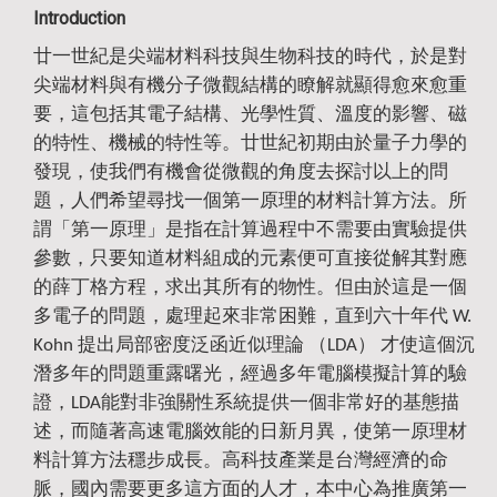
I
n
troduction
廿一世紀是尖端材料科技與生物科技的時代，於是對
尖端材料與有機分子微觀結構的瞭解就顯得愈來愈重
要，這包括其電子結構、光學性質、溫度的影響、磁
的特性、機械的特性等。廿世紀初期由於量子力學的
發現，使我們有機會從微觀的角度去探討以上的問
題，人們希望尋找一個第一原理的材料計算方法。所
謂「第一原理」是指在計算過程中不需要由實驗提供
參數，只要知道材料組成的元素便可直接從解其對應
的薛丁格方程，求出其所有的物性。但由於這是一個
多電子的問題，處理起來非常困難，直到六十年代 W.
Kohn 提出局部密度泛函近似理論 （LDA） 才使這個沉
潛多年的問題重露曙光，經過多年電腦模擬計算的驗
證，LDA能對非強關性系統提供一個非常好的基態描
述，而隨著高速電腦效能的日新月異，使第一原理材
料計算方法穩步成長。高科技產業是台灣經濟的命
脈，國內需要更多這方面的人才，本中心為推廣第一