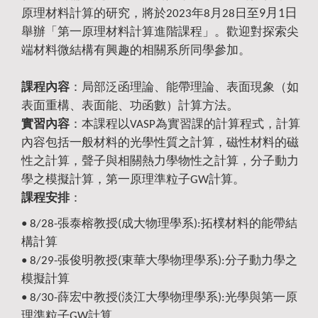
9月1日
原理材料計算的研究，將於2023年8月28日至
舉辦「第一原理材料計算進階課程」。歡迎對探索尖
端材料微結構有興趣的相關系所同學參加。
課程內容
：局部泛函理論、能帶理論、表面現象（如
。
表面重構、表面能、功函數）計算方法
實習內容
：本課程以VASP為實習課的計算程式，計算
內容包括一般材料的光學性質之計算，磁性材料的磁
性之計算，聲子與相關熱力學物性之計算，分子動力
學之模擬計算，第一原理準粒子GW計算。
課程安排
：
• 8/28-張泰榕教授(成大物理學系):拓樸材料的能帶結
構計算
• 8/29-
張俊明
教授
(東華大學物理學系):分子動力學之
模擬計算
• 8/30-薛宏中
教授
(
淡江大學物理學系
):光學與第一原
理準粒子GW計算