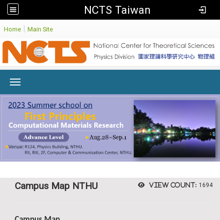
NCTS Taiwan
:
|
Home
Main Site
Toggle navigation
Campus Map NTHU
View count:
1694
Campus Map