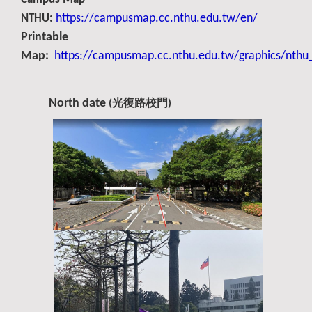
https://campusmap.cc.nthu.edu.tw/en/
NTHU:
Printable
Map:
https://campusmap.cc.nthu.edu.tw/graphics/nth
North date
(光復路校門)