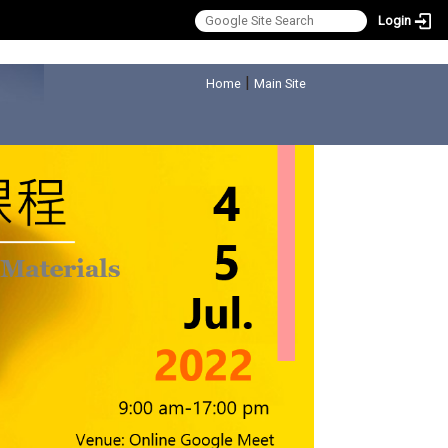
Login
:::
|
Home
Main Site