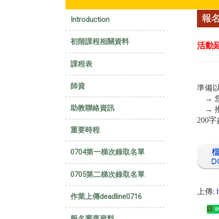
:::
報
Introduction
初階課程相關資料
活動延
課程表
師資
準備
→ 
助教聯絡資訊
→ 推
200
重要時程
0704第一梯次錄取名單
0705第二梯次錄取名單
上傳:
作業上傳deadline0716
Sh
報名審查資料