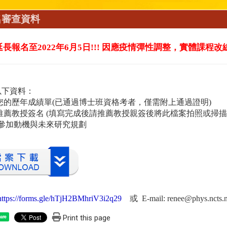
名審查資料
長報名至2022年6月5日!!! 因應疫情彈性調整，實體課程
以下資料：
您的歷年成績單(已通過博士班資格考者，僅需附上通過證明)
薦教授簽名 (填寫完成後請推薦教授親簽後將此檔案拍照或掃描上
字參加動機與未來研究規劃
https://forms.gle/hTjH2BMhriV3i2q29
或 E-mail: renee@phys.ncts.n
Print this page
are