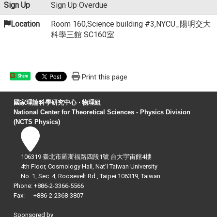
Sign Up
Sign Up Overdue
Location
Room 160,Science building #3,NYCU_陽明交大
科學三館 SC160室
Print this page
Share
國家理論科學研究中心 ‧ 物理組
National Center for Theoretical Sciences - Physics Division
(NCTS Physics)
106319 臺北市羅斯福路四段1號 台大宇宙館4樓
4th Floor, Cosmology Hall, Nat’l Taiwan University
No. 1, Sec. 4, Roosevelt Rd., Taipei 106319, Taiwan
Phone: +886-2-3366-5566
Fax: +886-2-2368-3807
Sponsored by