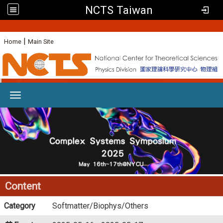
NCTS Taiwan
:
|
Home
Main Site
Toggle navigation
Content
Category
Softmatter/Biophys/Others