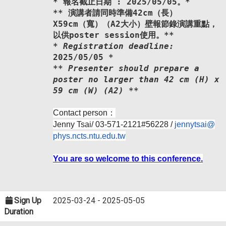
* 報名截止日期 : 2025/05/05。*
** 演講者請同時準備42cm（長）
X59cm（寬）（A2大小）
壁報節錄演講重點，
以供poster session使用。**
*
Registration deadline:
2025/05/05
*
**
Presenter should prepare a
poster no larger than 42 cm (H) x
59 cm (W) (A2) **
Contact person：
Jenny Tsai/ 03-571-2121#56228 /
jennytsai@
phys.ncts.ntu.edu.tw
You are so welcome to this conference.
Sign Up
2025-03-24 - 2025-05-05
Duration