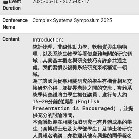
Event
2025-05-16 - 2025-05-17
Duration
Conference
Complex Systems Symposium 2025
Name
Content
Introduction:
統計
物理、非線性動力學、軟物質與生物物
理，
以及系統生物學等看似龐雜無關的研究領
域，
其實基本概念與研究技巧有許多共通之
處。
我們習慣以複雜系統研究來概稱這一領
域。
為了讓國內從事相關研究的學生有機會相互交
換研究心得，
並提昇老師之間的交流，複雜系
統學術會議將由學生擔任講員，
進行每人約
15~20分鐘的演講（English
Presentation is Encouraged），並提
供充分的討論時間。
本會議歡迎在相關領域研究已有具體成果的學
生（
含博碩士班及大學部學生）及博士後研究
人員報名演講，
亦歡迎其他有興趣的同學報名