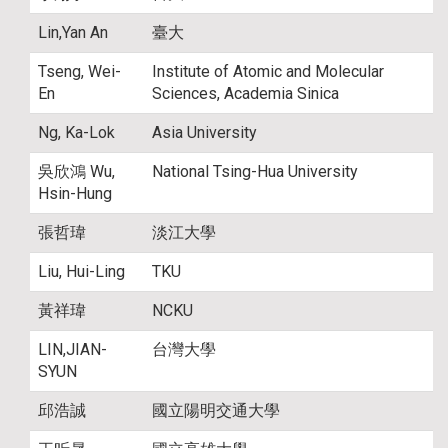
Lin,Yan An
臺大
Tseng, Wei-
Institute of Atomic and Molecular
En
Sciences, Academia Sinica
Ng, Ka-Lok
Asia University
吳欣鴻 Wu,
National Tsing-Hua University
Hsin-Hung
張哲瑋
淡江大學
Liu, Hui-Ling
TKU
黃祥瑋
NCKU
LIN,JIAN-
台灣大學
SYUN
邱浩誠
國立陽明交通大學