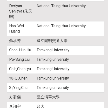
Deriyan
National Tsing Hua University
Senjaya (朱天
賜)
Hao-Wei
National Tsing Hua University
Huang
蘇承芳
國立陽明交通大學
Shao-Hua Hu
Tamkang University
Po-Sung,Liu
Tamkung university
Chih,Chen-yu
Tamkang University
Yu-Qi,Chen
Tamkung university
Si,Ying,Chu
Tamkung university
方群傑
國立清華大學
李翔宇
台大