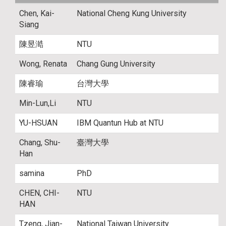
Chen, Kai-
National Cheng Kung University
Siang
陳昱澔
NTU
Wong, Renata
Chang Gung University
陳睿瑜
台灣大學
Min-Lun,Li
NTU
YU-HSUAN
IBM Quantun Hub at NTU
Chang, Shu-
臺灣大學
Han
samina
PhD
CHEN, CHI-
NTU
HAN
Tzeng, Jian-
National Taiwan University