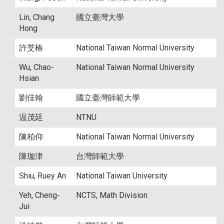
Lin, Chang
國立臺灣大學
Hong
許芠椿
National Taiwan Normal University
Wu, Chao-
National Taiwan Normal University
Hsian
劉佳翰
國立臺灣師範大學
温茂廷
NTNU
陳柏仰
National Taiwan Normal University
陳珈津
台灣師範大學
Shiu, Ruey An
National Taiwan University
Yeh, Cheng-
NCTS, Math Division
Jui