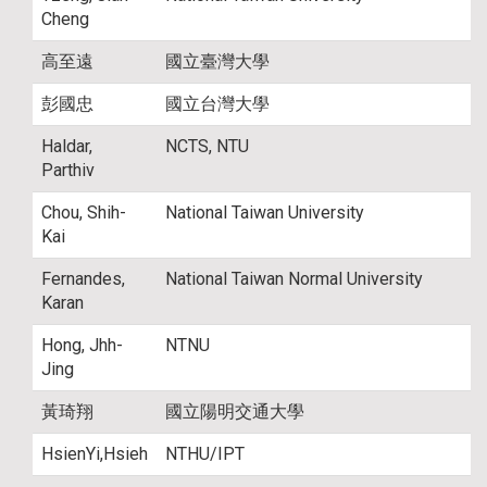
Cheng
高至遠
國立臺灣大學
彭國忠
國立台灣大學
Haldar,
NCTS, NTU
Parthiv
Chou, Shih-
National Taiwan University
Kai
Fernandes,
National Taiwan Normal University
Karan
Hong, Jhh-
NTNU
Jing
黃琦翔
國立陽明交通大學
HsienYi,Hsieh
NTHU/IPT