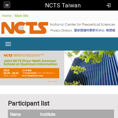
NCTS Taiwan
:
|
Home
Main Site
Toggle navigation
Participant list
Name
Institute