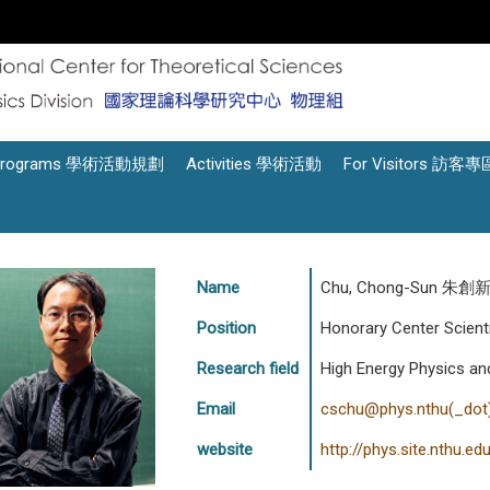
Programs 學術活動規劃
Activities 學術活動
For Visitors 訪客專
Name
Chu, Chong-Sun 朱創
Position
Honorary Center Scient
Research field
High Energy Physics an
Email
cschu@phys.nthu(_dot
website
http://phys.site.nthu.