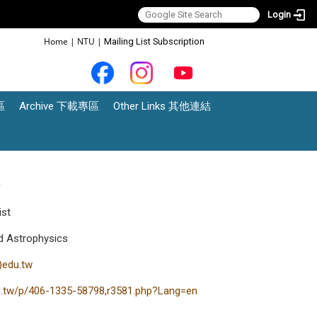
Login
:::
Home
|
NTU
|
Mailing List Subscription
區
Archive 下載專區
Other Links 其他連結
新
ist
d Astrophysics
)edu.tw
edu.tw/p/406-1335-58798,r3581.php?Lang=en