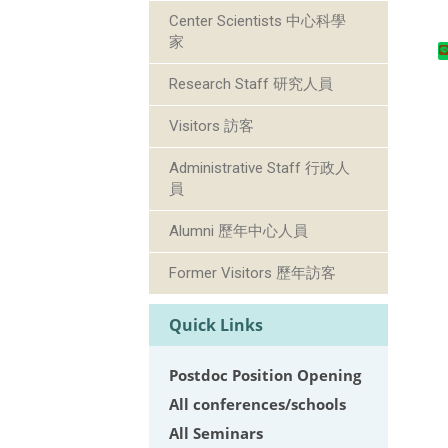
Center Scientists 中心科學
家
Research Staff 研究人員
Visitors 訪客
Administrative Staff 行政人
員
Alumni 歷年中心人員
Former Visitors 歷年訪客
Quick Links
Postdoc Position Opening
All conferences/schools
All Seminars