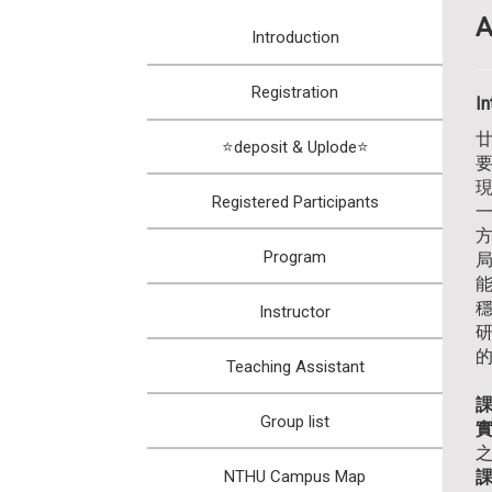
:::
A
Introduction
Registration
In
⭐deposit & Uplode⭐
Registered Participants
方
Program
Instructor
研
Teaching Assistant
Group list
NTHU Campus Map