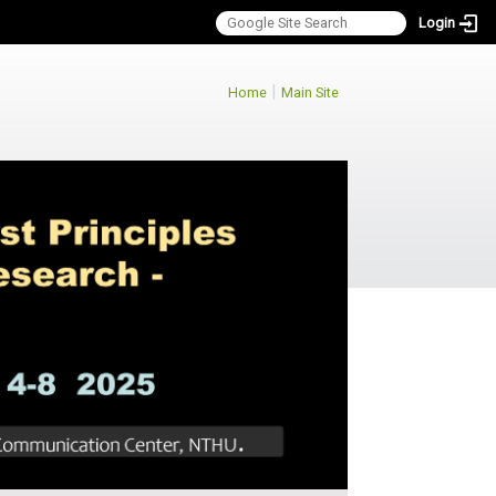
Login
:::
|
Home
Main Site