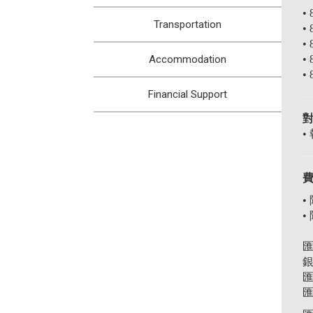
•
Transportation
•
•
•
Accommodation
•
Financial Support
•
•
銀
匯