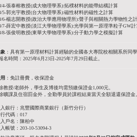
 8/4-張泰榕教授(成大物理學系):拓樸材料的能帶結構計算
 8/5-郭光宇教授(台大物理學系):磁性材料的磁性之計算
8/6-楊志開教授(政治大學應用物理所):聲子與相關熱力學物性之
8/7-
薛宏中教授
(
淡江大學物理學系
):光學與第一原理準粒子GW計
 8/8-張俊明教授(東華大學物理學系):分子動力學之模擬計算
對象
：具有第一原理材料計算經驗的全國各大專院校相關系所同
 報名時間：2025年6月23日-2025年7月29日截止。
費用
：免註冊費，收保證金
 除教授/老師外，學生及博後均需預繳保證金1,000元。
• 除曠課及住宿罰金外，全勤學員於課程結束當天全額退還保證金
匯入銀行：兆豐國際商業銀行（新竹分行）
行代碼：017
匯入戶名：陳柏中
入帳號：203-10-53094-3