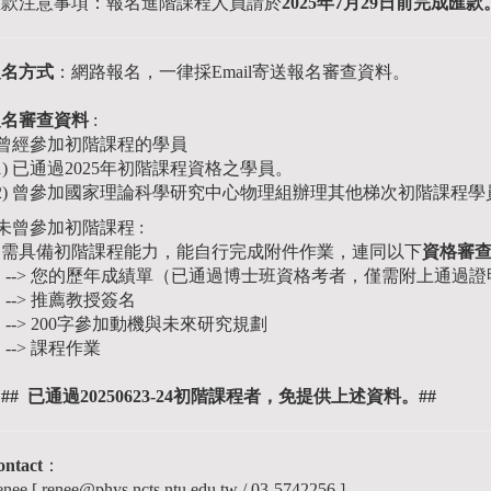
匯款注意事項：報名進階課程人員請於
2025年7月29日前完成匯款
報名方式
：網路報名，一律採Email寄送報名審查資料。
報名審查資料
:
 曾經參加初階課程的學員
1) 已通過2025年初階課程資格之學員。
(2) 曾參加國家理論科學研究中心物理組辦理其他梯次初階課程學
 未曾參加初階課程 :
需具備初階課程能力，能自行完成附件作業，連同以下
資格審查
--> 您的歷年成績單（已通過博士班資格考者，僅需附上通過證
-> 推薦教授簽名
-> 200字參加動機與未來研究規劃
-> 課程作業
## 已通過20250623-24初階課程者，免提供上述資料。##
ontact
：
nee [ renee@phys.ncts.ntu.edu.tw / 03-5742256 ]