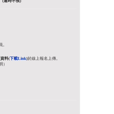
。(逾時不候)
員。
資料(
下載Link
)
於線上報名上傳。
明）