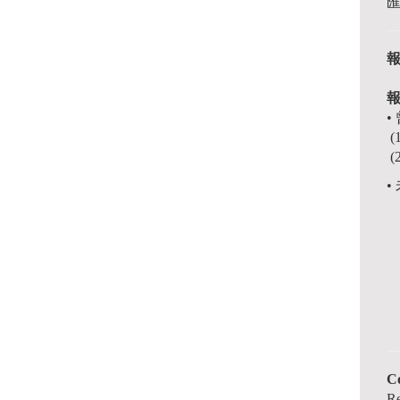
•
(
•
-
-
-
C
Re