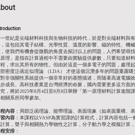
bout
troduction
廿一世紀是尖端材料科技與生物科技的時代，於是對尖端材料與
要，這包括其電子結構、光學性質、溫度的影響、磁的特性、機
現，使我們有機會從微觀的角度去探討以上的問題，人們希望尋
一原理」是指在計算過程中不需要由實驗提供參數，只要知道材
程，求出其所有的物性。但由於這是一個多電子的問題，處理起來非
局部密度泛函近似理論 （LDA） 才使這個沉潛多年的問題重露
能對非強關性系統提供一個非常好的基態描述，而隨著高速電腦
穩步成長。高科技產業是台灣經濟的命脈，國內需要更多這方面
究，將於2025年8月4日至8月8日舉辦「第一原理材料計算進
的相關系所同學參加。
課程內容
：局部泛函理論、能帶理論、表面現象（如表面重構、
實習內容
：本課程以VASP為實習課的計算程式，計算內容包括
之計算，聲子與相關熱力學物性之計算，分子動力學之模擬計算，
課程安排
：